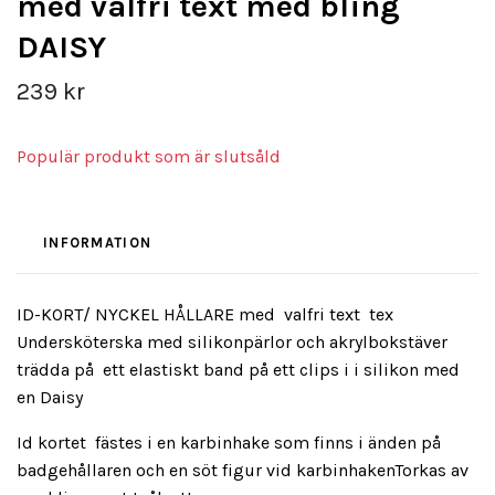
med valfri text med bling
DAISY
239 kr
Populär produkt som är slutsåld
INFORMATION
ID-KORT/ NYCKEL HÅLLARE med valfri text tex
Undersköterska med silikonpärlor och akrylbokstäver
trädda på ett elastiskt band på ett clips i i silikon med
en Daisy
Id kortet fästes i en karbinhake som finns i änden på
badgehållaren och en söt figur vid karbinhakenTorkas av