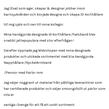
Jag (Eva) som äger, skapar & designar jobbar inom
barnsjukvården och började designa och skapa ID-korthållare
till mig själv och sen till mina kollegor.
Mina handgjorda designade Id-korthållare /halsband blev
snabbt jättepopulära med stor efterfrågan !
Därefter öppnade jag Webshopen med mina designade
produkter och utökade sortimentet med bl.a Handgjorda
Napphållare /NyckelArmband
/Pennor med Pärlor mm
Jag väljer noggrant ut material från pålitliga leverantörer som
har certifierade produkter och väljer omsorgsfullt ut pärlor som
inte är
vanliga i Sverige för att få ett unikt sortiment.