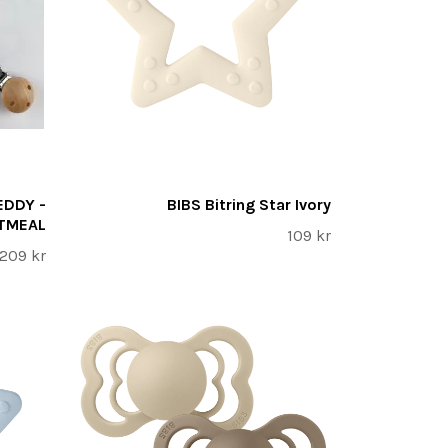
EDDY -
BIBS Bitring Star Ivory
ATMEAL
109 kr
209 kr