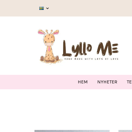
HEM
NYHETER
T