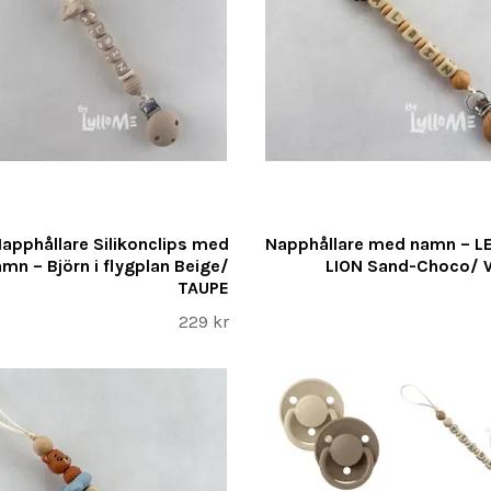
apphållare Silikonclips med
Napphållare med namn – L
mn – Björn i flygplan Beige/
LION Sand-Choco/
TAUPE
229 kr