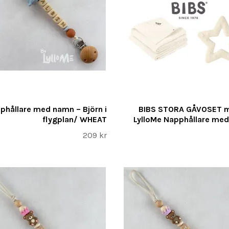
phållare med namn – Björn i
BIBS STORA GÅVOSET 
flygplan/ WHEAT
LylloMe Napphållare me
209 kr