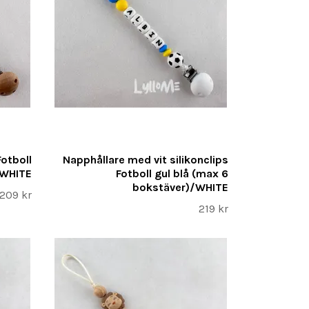
otboll
Napphållare med vit silikonclips
/WHITE
Fotboll gul blå (max 6
bokstäver)/WHITE
209 kr
219 kr