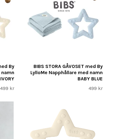
med By
BIBS STORA GÅVOSET med By
d namn
LylloMe Napphållare med namn
IVORY
BABY BLUE
499 kr
499 kr