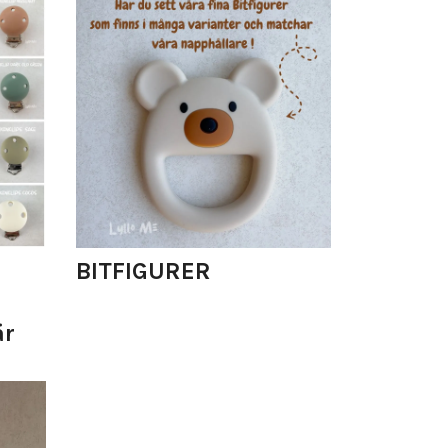
BITFIGURER
är