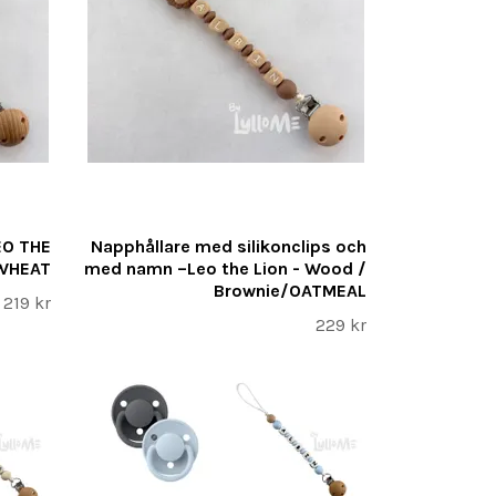
EO THE
Napphållare med silikonclips och
 WHEAT
med namn –Leo the Lion - Wood /
Brownie/OATMEAL
219 kr
229 kr