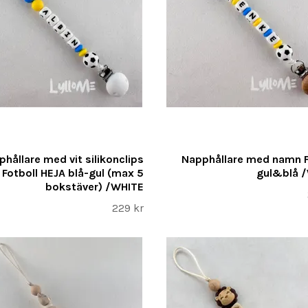
hållare med vit silikonclips
Napphållare med namn F
Fotboll HEJA blå-gul (max 5
gul&blå 
bokstäver) /WHITE
229 kr