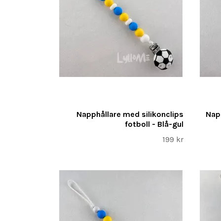
Napphållare med silikonclips
Napp
fotboll - Blå-gul
199 kr