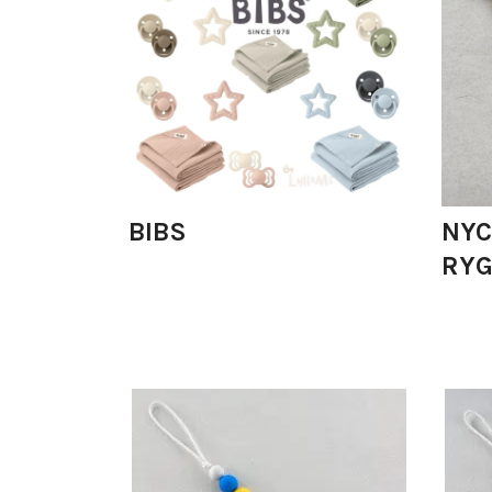
BIBS
NYC
RYG