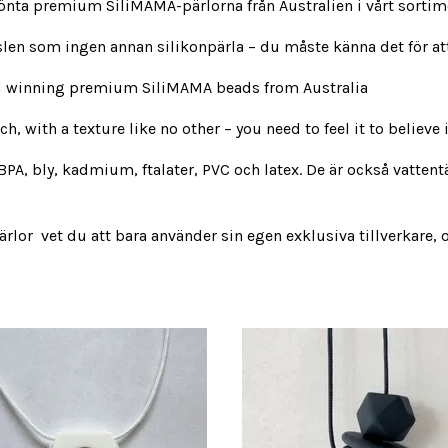
belönta premium SiliMAMA-pärlorna från Australien i vårt sorti
len som ingen annan silikonpärla – du måste känna det för att
ard winning premium SiliMAMA beads from
Australia
, with a texture like no other – you need to feel it to believe 
n BPA, bly, kadmium, ftalater, PVC och latex. De är också vatt
or vet du att bara använder sin egen exklusiva tillverkare, oc