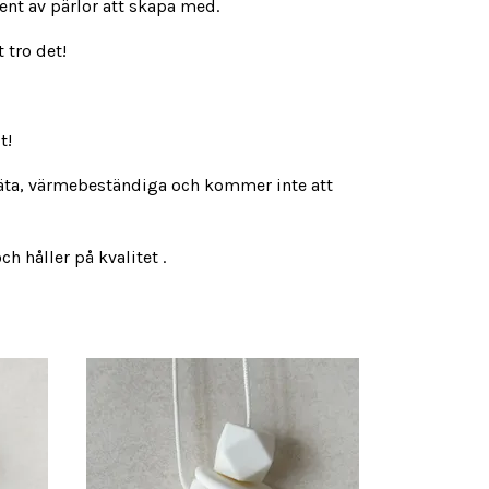
ment av pärlor att skapa med.
 tro det!
it!
entäta, värmebeständiga och kommer inte att
h håller på kvalitet .