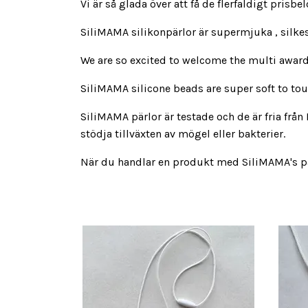
Vi är så glada över att få de flerfaldigt pris
SiliMAMA silikonpärlor är supermjuka , silkes
We are so excited to welcome the multi aw
SiliMAMA silicone beads are super soft to touch
SiliMAMA pärlor är testade och de är fria frå
stödja tillväxten av mögel eller bakterier.
När du handlar en produkt med SiliMAMA's pärl