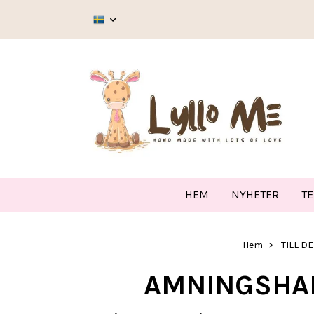
HEM
NYHETER
T
Hem
TILL D
AMNINGSHAL