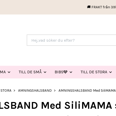
🚚 FRAKT från 39
EMA
TILL DE SMÅ
BIBS🩶
TILL DE STORA
E STORA
AMNINGSHALSBAND
AMNINGSHALSBAND Med SiliMAMA s
SBAND Med SiliMAMA si