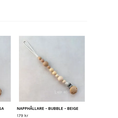
NAPPHÅLLARE 
OWL - LIGHT 
219 kr
SA
NAPPHÅLLARE - BUBBLE - BEIGE
179 kr