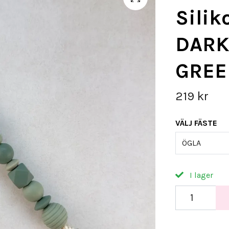
Silik
DARK
GREE
219 kr
VÄLJ FÄSTE
ÖGLA
I lager