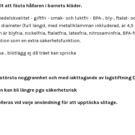
 att fästa hållaren i barnets kläder.
edelskvalitet - giftfri - smak- och luktfri - BPA-, bly-, ftalat
m i diameter (full längd, med metallklämman inkluderad, är 4,
är blyfria, nickelfria, ftalatfria, latexfria, nitrosaminfria, BPA-
lation som en extra säkerhetsfunktion.
 blötlägg ej då träet kan spricka
med största noggrannhet och med iakttagande av lagstiftning
en kan bli längre pga säkerhetsrisk
leras vid varje användning för att upptäcka slitage.