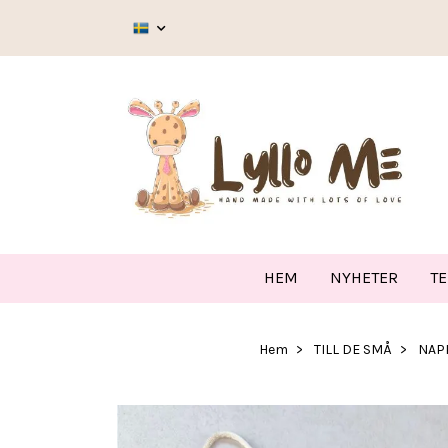
HEM
NYHETER
T
Hem
TILL DE SMÅ
NAP