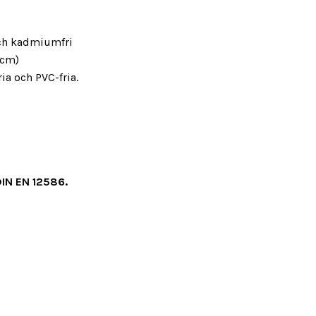
- och kadmiumfri
5 cm)
fria och PVC-fria.
 DIN EN 12586.