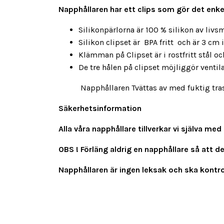
Napphållaren har ett clips som gör det enkelt
Silikonpärlorna är 100 % silikon av livsm
Silikon clipset är BPA fritt och är 3 c
Klämman på Clipset är i rostfritt stål och 
De tre hålen på clipset möjliggör venti
Napphållaren Tvättas av med fuktig trasa ,
Säkerhetsinformation
Alla våra napphållare tillverkar vi själva 
OBS ! Förläng aldrig en napphållare så att d
Napphållaren är ingen leksak och ska kontrol