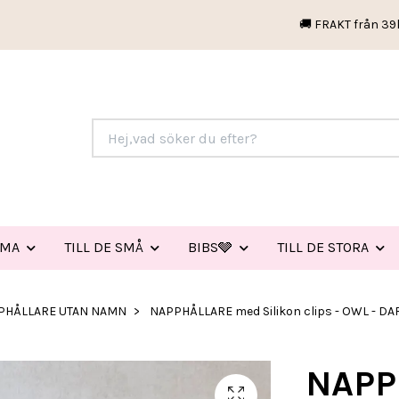
🚚 FRAKT från 39
EMA
TILL DE SMÅ
BIBS🩶
TILL DE STORA
PHÅLLARE UTAN NAMN
NAPPHÅLLARE med Silikon clips - OWL - D
NAPP