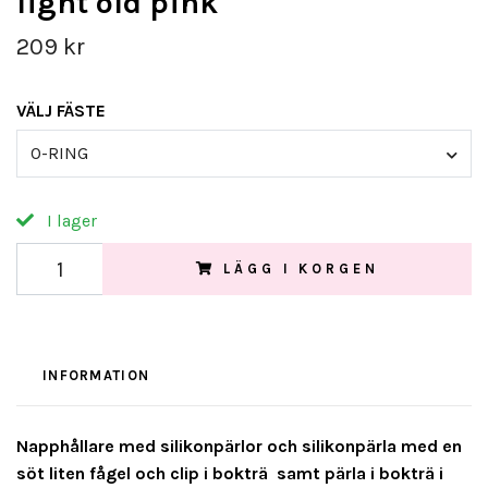
light old pink
209 kr
VÄLJ FÄSTE
O-RING
I lager
LÄGG I KORGEN
INFORMATION
Napphållare med silikonpärlor och silikonpärla med en
söt liten fågel och clip i bokträ samt pärla i bokträ i