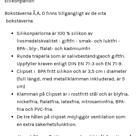
silikonpärlor!
Bokstäverna Å,Ä, Ö finns tillgängligt av de vita
bokstäverna
Silikonpärlorna är 100 % silikon av
livsmedelskvalitet - giftfri - smak- och luktfri -
BPA-, bly-, ftalat- och kadmiumfri
Runda träpärla som är salivbeständigaoch giftfri.
Uppfyller kraven enligt DIN EN 71-3 och EN 71-9.
Clipset i BPA fritt silikon och är 3,5 cm i diameter
(full längd, med metallklämman inkluderad, är 5
cm)
Klämman på Clipset är i rostfritt stål och är blyfria,
nickelfria, ftalatfria, latexfria, nitrosaminfria, BPA-
fria och PVC-fria.
De tre hålen på clipset möjliggör ventilation som
en extra säkerhetsfunktion.