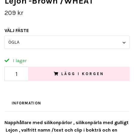
Lejon -Brown /WHEAT
209 kr
VÄLJ FÄSTE
ÖGLA
I lager
LÄGG I KORGEN
INFORMATION
Napphållare med silikonpärlor , silikonpärla med gulligt
Lejon , valfritt namn /text och clip i bokträ och en