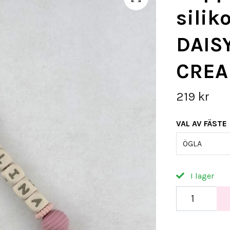
silik
DAISY
CRE
219 kr
VAL AV FÄSTE
ÖGLA
I lager