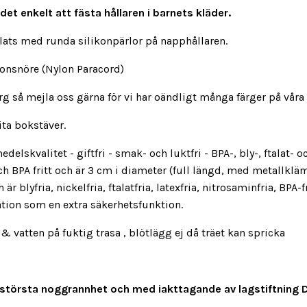
det enkelt att fästa hållaren i barnets kläder.
plats med runda silikonpärlor på napphållaren.
lonsnöre (Nylon Paracord)
 så mejla oss gärna för vi har oändligt många färger på våra 
ita bokstäver.
edelskvalitet - giftfri - smak- och luktfri - BPA-, bly-, ftalat
och BPA fritt och är 3 cm i diameter (full längd, med metallk
är blyfria, nickelfria, ftalatfria, latexfria, nitrosaminfria, BPA-
lation som en extra säkerhetsfunktion.
tten på fuktig trasa , blötlägg ej då träet kan spricka
med största noggrannhet och med iakttagande av lagstiftning