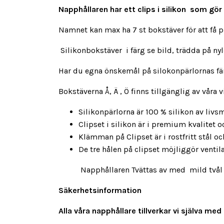
Napphållaren har ett clips i silikon som gör 
Namnet kan max ha 7 st bokstäver för att få 
Silikonbokstäver i färg se bild, trädda på ny
Har du egna önskemål på silokonpärlornas färg
Bokstäverna Å, Ä , Ö finns tillgänglig av våra v
Silikonpärlorna är 100 % silikon av livsm
Clipset i silikon är i premium kvalitet 
Klämman på Clipset är i rostfritt stål och 
De tre hålen på clipset möjliggör venti
Napphållaren Tvättas av med mild tvål & va
Säkerhetsinformation
Alla våra napphållare tillverkar vi själva 