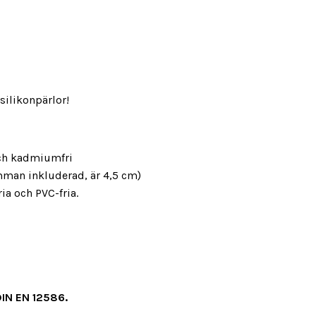
silikonpärlor!
- och kadmiumfri
lämman inkluderad, är 4,5 cm)
fria och PVC-fria.
 DIN EN 12586.