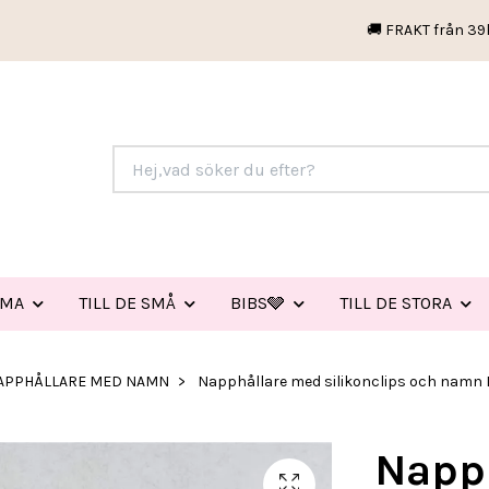
🚚 FRAKT från 39
EMA
TILL DE SMÅ
BIBS🩶
TILL DE STORA
APPHÅLLARE MED NAMN
Napphållare med silikonclips och namn
Napp