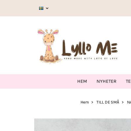
HEM
NYHETER
T
Hem
TILL DE SMÅ
N