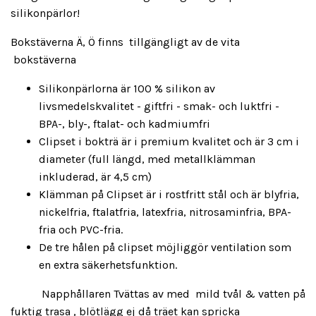
silikonpärlor!
Bokstäverna Ä, Ö finns tillgängligt av de vita
bokstäverna
Silikonpärlorna är 100 % silikon av
livsmedelskvalitet - giftfri - smak- och luktfri -
BPA-, bly-, ftalat- och kadmiumfri
Clipset i bokträ är i premium kvalitet och är 3 cm i
diameter (full längd, med metallklämman
inkluderad, är 4,5 cm)
Klämman på Clipset är i rostfritt stål och är blyfria,
nickelfria, ftalatfria, latexfria, nitrosaminfria, BPA-
fria och PVC-fria.
De tre hålen på clipset möjliggör ventilation som
en extra säkerhetsfunktion.
Napphållaren Tvättas av med mild tvål & vatten på
fuktig trasa , blötlägg ej då träet kan spricka