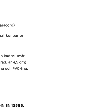
Paracord)
silikonpärlor!
- och kadmiumfri
rad, är 4,5 cm)
fria och PVC-fria.
 DIN EN 12586.