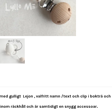
ed gulligt Lejon , valfritt namn /text och clip i bokträ och e
 inom räckhåll och är samtidigt en snygg accessoar.