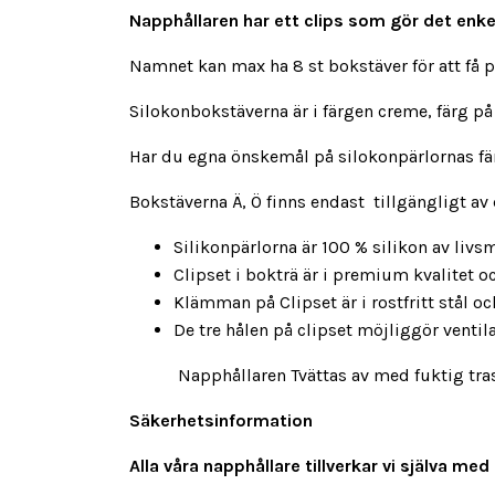
Napphållaren har ett clips som gör det enkelt
Namnet kan max ha 8 st bokstäver för att få 
Silokonbokstäverna är i färgen creme, färg på
Har du egna önskemål på silokonpärlornas färg
Bokstäverna Ä, Ö finns endast tillgängligt av
Silikonpärlorna är 100 % silikon av livsm
Clipset i bokträ är i premium kvalitet 
Klämman på Clipset är i rostfritt stål och 
De tre hålen på clipset möjliggör venti
Napphållaren Tvättas av med fuktig trasa ,
Säkerhetsinformation
Alla våra napphållare tillverkar vi själva 