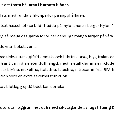
 att fästa hållaren i barnets kläder.
plats med runda silikonpärlor på napphållaren.
 text hasselnöt (se bild) trädda på nylonsnöre i beige (Nylon 
 så mejla oss gärna för vi har oändligt många färger på våra 
 de vita bokstäverna
edelskvalitet - giftfri - smak- och luktfri - BPA-, bly-, ftalat
och är 3 cm i diameter (full längd, med metallklämman inklude
är blyfria, nickelfria, ftalatfria, latexfria, nitrosaminfria, BPA-
lation som en extra säkerhetsfunktion.
 blötlägg ej då träet kan spricka
med största noggrannhet och med iakttagande av lagstiftning