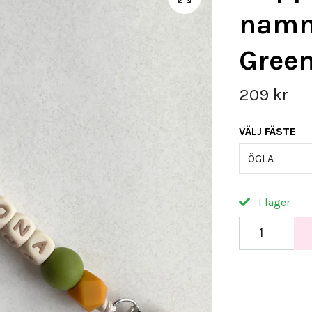
namn 
Green
209 kr
VÄLJ FÄSTE
ÖGLA
I lager