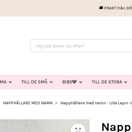
🚚 FRAKT från 39
EMA
TILL DE SMÅ
BIBS🩶
TILL DE STORA
NAPPHÅLLARE MED NAMN
Napphållare med namn - Lilla Lejon -
Napp