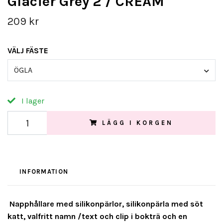
Glacier Grey 2 / CREAM
209 kr
VÄLJ FÄSTE
ÖGLA
I lager
LÄGG I KORGEN
INFORMATION
Napphållare med silikonpärlor, silikonpärla med söt
katt, valfritt namn /text och clip i bokträ och en