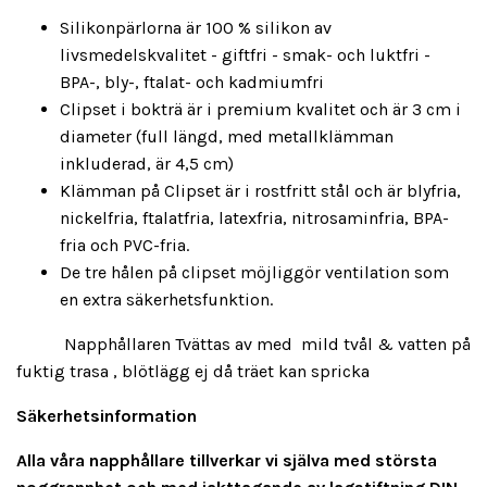
Silikonpärlorna är 100 % silikon av
livsmedelskvalitet - giftfri - smak- och luktfri -
BPA-, bly-, ftalat- och kadmiumfri
Clipset i bokträ är i premium kvalitet och är 3 cm i
diameter (full längd, med metallklämman
inkluderad, är 4,5 cm)
Klämman på Clipset är i rostfritt stål och är blyfria,
nickelfria, ftalatfria, latexfria, nitrosaminfria, BPA-
fria och PVC-fria.
De tre hålen på clipset möjliggör ventilation som
en extra säkerhetsfunktion.
Napphållaren Tvättas av med mild tvål & vatten på
fuktig trasa , blötlägg ej då träet kan spricka
Säkerhetsinformation
Alla våra napphållare tillverkar vi själva med största