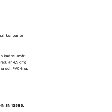
silikonpärlor!
- och kadmiumfri
rad, är 4,5 cm)
fria och PVC-fria.
 DIN EN 12586.