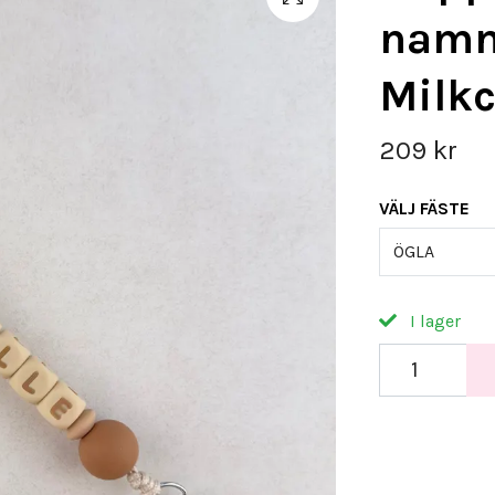
namn
Milk
209 kr
VÄLJ FÄSTE
ÖGLA
I lager