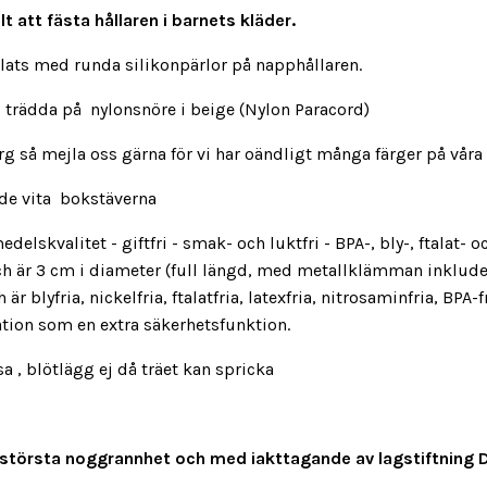
 att fästa hållaren i barnets kläder.
plats med runda silikonpärlor på napphållaren.
) trädda på nylonsnöre i beige (Nylon Paracord)
 så mejla oss gärna för vi har oändligt många färger på våra 
 de vita bokstäverna
edelskvalitet - giftfri - smak- och luktfri - BPA-, bly-, ftalat
och är 3 cm i diameter (full längd, med metallklämman inklude
är blyfria, nickelfria, ftalatfria, latexfria, nitrosaminfria, BPA-
lation som en extra säkerhetsfunktion.
 blötlägg ej då träet kan spricka
med största noggrannhet och med iakttagande av lagstiftning