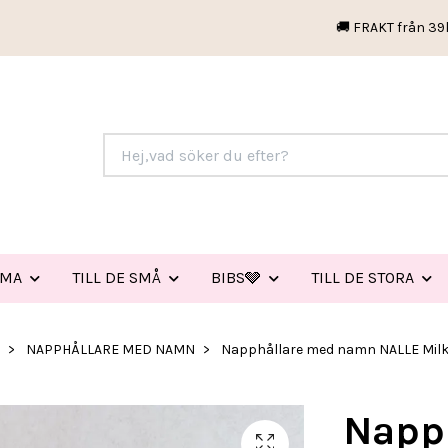
🚚 FRAKT från 39
EMA
TILL DE SMÅ
BIBS🩶
TILL DE STORA
NAPPHÅLLARE MED NAMN
Napphållare med namn NALLE Mil
Napp