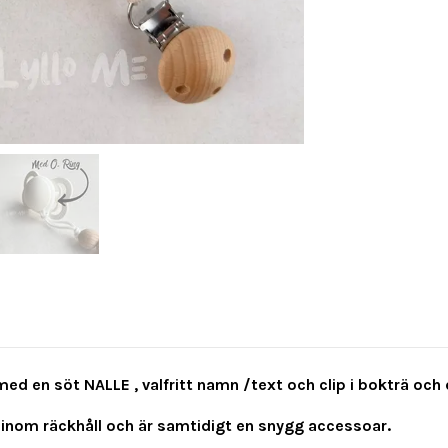
ed en söt NALLE , valfritt namn /text och clip i bokträ och en
 inom räckhåll och är samtidigt en snygg accessoar.