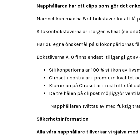
Napphållaren har ett clips som gör det enkelt
Namnet kan max ha 8 st bokstäver för att få 
Silokonbokstäverna är i färgen wheat (se bild
Har du egna önskemål på silokonpärlornas färg
Bokstäverna Ä, Ö finns endast tillgängligt av
Silikonpärlorna är 100 % silikon av livsm
Clipset i bokträ är i premium kvalitet 
Klämman på Clipset är i rostfritt stål och 
De tre hålen på clipset möjliggör venti
Napphållaren Tvättas av med fuktig trasa ,
Säkerhetsinformation
Alla våra napphållare tillverkar vi själva 