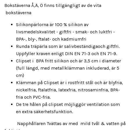
Bokstäverna Å,Ä, Ö finns tillgängligt av de vita
bokstäverna
Silikonpärlorna är 100 % silikon av
livsmedelskvalitet - giftfri - smak- och luktfri -
BPA-, bly-, ftalat- och kadmiumfri
Runda träpärla som är salivbeständigaoch giftfri.
Uppfyller kraven enligt DIN EN 71-3 och EN 71-9.
Clipset i BPA fritt silikon och är 3,5 cm i diameter
(full längd, med metallklämman inkluderad, är 5
cm)
Klämman på Clipset är i rostfritt stål och är blyfria,
nickelfria, ftalatfria, latexfria, nitrosaminfria, BPA-
fria och PVC-fria.
De tre hålen på clipset möjliggör ventilation som
en extra säkerhetsfunktion.
Napphållaren Tvättas av med mild tvål & vatten på