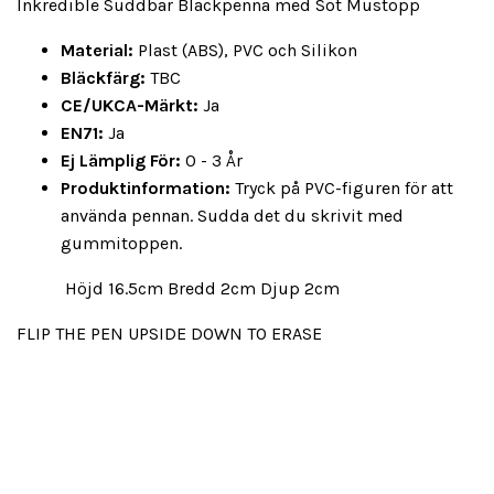
Inkredible Suddbar Bläckpenna med Söt Mustopp
Material:
Plast (ABS), PVC och Silikon
Bläckfärg:
TBC
CE/UKCA-Märkt:
Ja
EN71:
Ja
Ej Lämplig För:
0 - 3 År
Produktinformation:
Tryck på PVC-figuren för att
använda pennan. Sudda det du skrivit med
gummitoppen.
Höjd 16.5cm Bredd 2cm Djup 2cm
FLIP THE PEN UPSIDE DOWN TO ERASE