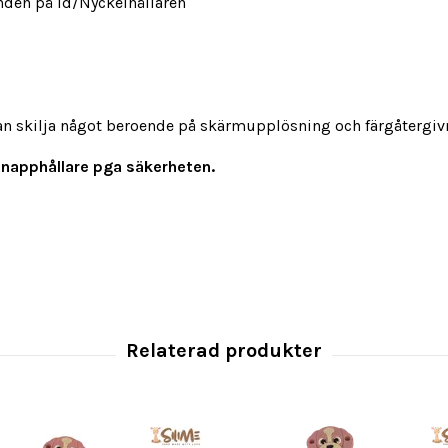
änden på Id/Nyckelhållaren
an skilja något beroende på skärmupplösning och färgåtergi
napphållare pga säkerheten.