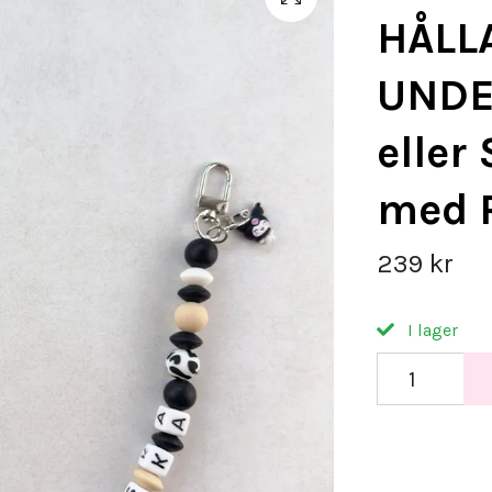
HÅLL
UNDE
elle
med 
239 kr
I lager