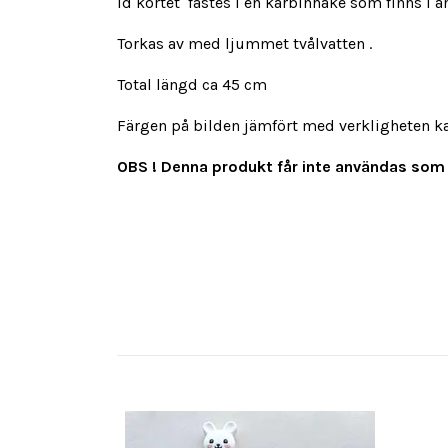
Id kortet fästes i en karbinhake som finns i 
Torkas av med ljummet tvålvatten .
Total längd ca 45 cm
Färgen på bilden jämfört med verkligheten k
OBS !
Denna produkt får inte användas som 