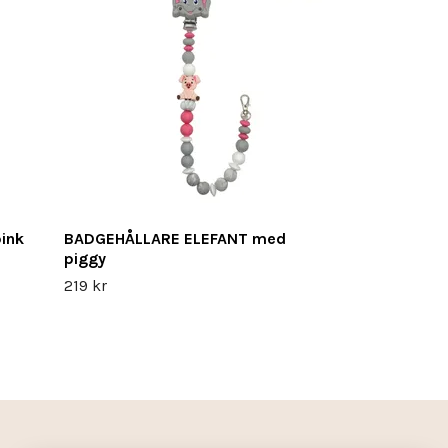
ELEFANT
219 kr
ink
BADGEHÅLLARE ELEFANT med
piggy
219 kr