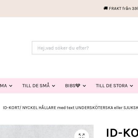
🚚 FRAKT från 39
EMA
TILL DE SMÅ
BIBS🩶
TILL DE STORA
ID-KORT/ NYCKEL HÅLLARE med text UNDERSKÖTERSKA eller SJUKS
ID-K