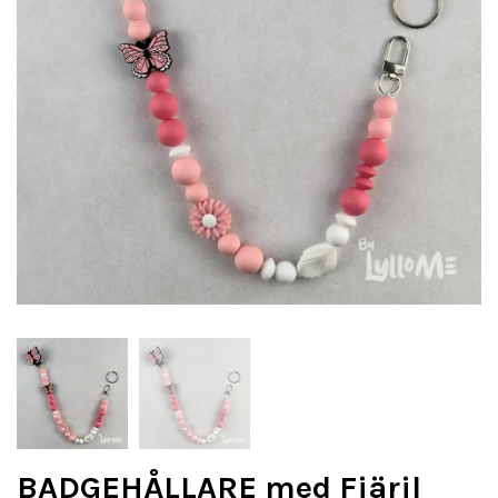
BADGEHÅLLARE med Fjäril