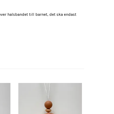
r halsbandet till barnet, det ska endast
AMNINGSHAL
FLOWER-PEAC
149 kr