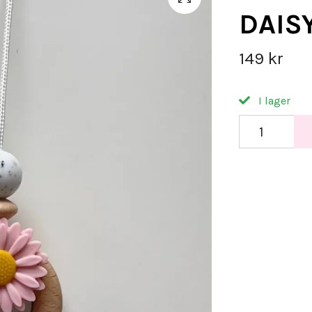
DAIS
149 kr
I lager