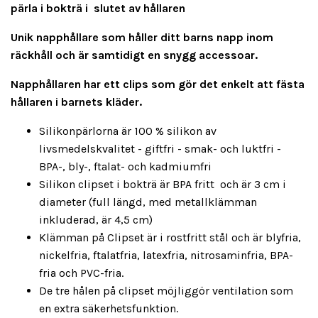
pärla i bokträ i slutet av hållaren
Unik napphållare som håller ditt barns napp inom
räckhåll och är samtidigt en snygg accessoar.
Napphållaren har ett clips som gör det enkelt att fästa
hållaren i barnets kläder.
Silikonpärlorna är 100 % silikon av
livsmedelskvalitet - giftfri - smak- och luktfri -
BPA-, bly-, ftalat- och kadmiumfri
Silikon clipset i bokträ är BPA fritt och är 3 cm i
diameter (full längd, med metallklämman
inkluderad, är 4,5 cm)
Klämman på Clipset är i rostfritt stål och är blyfria,
nickelfria, ftalatfria, latexfria, nitrosaminfria, BPA-
fria och PVC-fria.
De tre hålen på clipset möjliggör ventilation som
en extra säkerhetsfunktion.