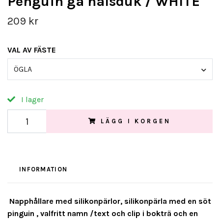
Penguin gå halsduk / WHITE
209 kr
VAL AV FÄSTE
ÖGLA
I lager
LÄGG I KORGEN
INFORMATION
Napphållare med silikonpärlor, silikonpärla med en söt
pinguin , valfritt namn /text och clip i bokträ och en