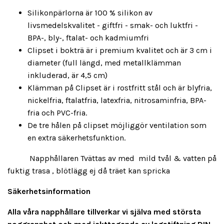
Silikonpärlorna är 100 % silikon av
livsmedelskvalitet - giftfri - smak- och luktfri -
BPA-, bly-, ftalat- och kadmiumfri
Clipset i bokträ är i premium kvalitet och är 3 cm i
diameter (full längd, med metallklämman
inkluderad, är 4,5 cm)
Klämman på Clipset är i rostfritt stål och är blyfria,
nickelfria, ftalatfria, latexfria, nitrosaminfria, BPA-
fria och PVC-fria.
De tre hålen på clipset möjliggör ventilation som
en extra säkerhetsfunktion.
Napphållaren Tvättas av med mild tvål & vatten på
fuktig trasa , blötlägg ej då träet kan spricka
Säkerhetsinformation
Alla våra napphållare tillverkar vi själva med största