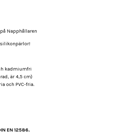
n på Napphållaren
silikonpärlor!
- och kadmiumfri
rad, är 4,5 cm)
fria och PVC-fria.
 DIN EN 12586.