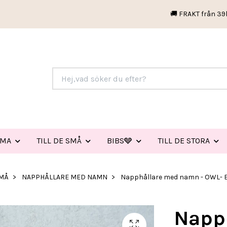
🚚 FRAKT från 39
EMA
TILL DE SMÅ
BIBS🩶
TILL DE STORA
SMÅ
NAPPHÅLLARE MED NAMN
Napphållare med namn - OWL-
Napp