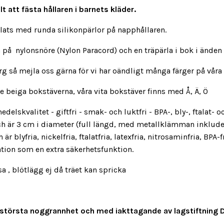
 att fästa hållaren i barnets kläder.
plats med runda silikonpärlor på napphållaren.
a på nylonsnöre (Nylon Paracord) och en träpärla i bok i ände
 så mejla oss gärna för vi har oändligt många färger på våra 
 de beiga bokstäverna, våra vita bokstäver finns med Å, Ä, Ö
edelskvalitet - giftfri - smak- och luktfri - BPA-, bly-, ftalat
och är 3 cm i diameter (full längd, med metallklämman inklude
är blyfria, nickelfria, ftalatfria, latexfria, nitrosaminfria, BPA-
lation som en extra säkerhetsfunktion.
 blötlägg ej då träet kan spricka
med största noggrannhet och med iakttagande av lagstiftning