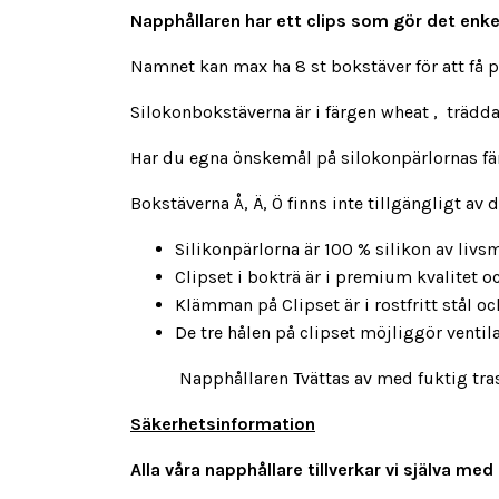
Napphållaren har ett clips som gör det enkelt
Namnet kan max ha 8 st bokstäver för att få 
Silokonbokstäverna är i färgen wheat , trädd
Har du egna önskemål på silokonpärlornas färg
Bokstäverna Å, Ä, Ö finns inte tillgängligt av
Silikonpärlorna är 100 % silikon av livsm
Clipset i bokträ är i premium kvalitet 
Klämman på Clipset är i rostfritt stål och 
De tre hålen på clipset möjliggör venti
Napphållaren Tvättas av med fuktig trasa ,
Säkerhetsinformation
Alla våra napphållare tillverkar vi själva 