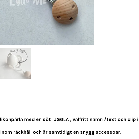
ikonpärla med en söt UGGLA , valfritt namn /text och clip i
 inom räckhåll och är samtidigt en snygg accessoar.