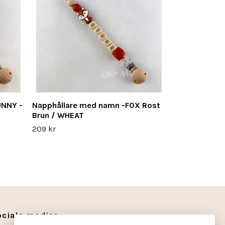
209 kr
NNY -
Napphållare med namn -FOX Rost
Brun / WHEAT
209 kr
ociala medier