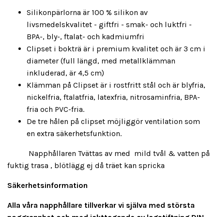
Silikonpärlorna är 100 % silikon av
livsmedelskvalitet - giftfri - smak- och luktfri -
BPA-, bly-, ftalat- och kadmiumfri
Clipset i bokträ är i premium kvalitet och är 3 cm i
diameter (full längd, med metallklämman
inkluderad, är 4,5 cm)
Klämman på Clipset är i rostfritt stål och är blyfria,
nickelfria, ftalatfria, latexfria, nitrosaminfria, BPA-
fria och PVC-fria.
De tre hålen på clipset möjliggör ventilation som
en extra säkerhetsfunktion.
Napphållaren Tvättas av med mild tvål & vatten på
fuktig trasa , blötlägg ej då träet kan spricka
Säkerhetsinformation
Alla våra napphållare tillverkar vi själva med största