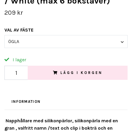
/ White (max 6 bokstäver)
209 kr
VAL AV FÄSTE
ÖGLA
I lager
LÄGG I KORGEN
INFORMATION
Napphållare med silikonpärlor, silikonpärla med en
gran , valfritt namn /text och clip i bokträ och en