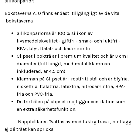
silikonpärlor!
Bokstäverna Ä, Ö finns endast tillgängligt av de vita
bokstäverna
Silikonpärlorna är 100 % silikon av
livsmedelskvalitet - giftfri - smak- och luktfri -
BPA-, bly-, ftalat- och kadmiumfri
Clipset i bokträ är i premium kvalitet och är 3 cm i
diameter (full längd, med metallklämman
inkluderad, är 4,5 cm)
Klämman på Clipset är i rostfritt stål och är blyfria,
nickelfria, ftalatfria, latexfria, nitrosaminfria, BPA-
fria och PVC-fria.
De tre hålen på clipset möjliggör ventilation som
en extra säkerhetsfunktion.
Napphållaren Tvättas av med fuktig trasa , blötlägg
ej då träet kan spricka