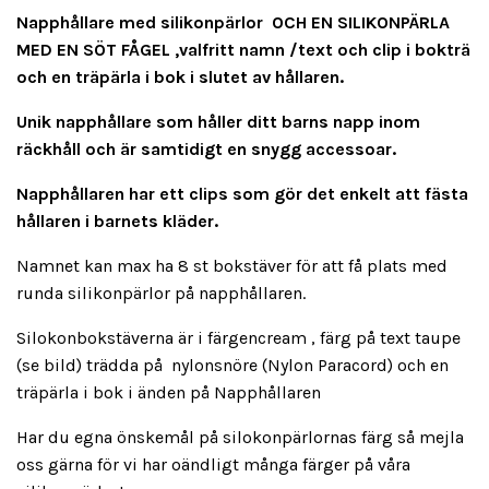
Napphållare med silikonpärlor OCH EN SILIKONPÄRLA
MED EN SÖT FÅGEL ,valfritt namn /text och clip i bokträ
och en träpärla i bok i slutet av hållaren.
Unik napphållare som håller ditt barns napp inom
räckhåll och är samtidigt en snygg accessoar.
Napphållaren har ett clips som gör det enkelt att fästa
hållaren i barnets kläder.
Namnet kan max ha 8 st bokstäver för att få plats med
runda silikonpärlor på napphållaren.
Silokonbokstäverna är i färgencream , färg på text taupe
(se bild) trädda på nylonsnöre (Nylon Paracord) och en
träpärla i bok i änden på Napphållaren
Har du egna önskemål på silokonpärlornas färg så mejla
oss gärna för vi har oändligt många färger på våra