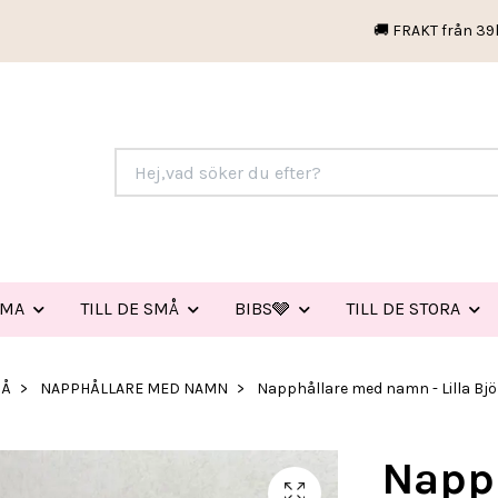
🚚 FRAKT från 39
EMA
TILL DE SMÅ
BIBS🩶
TILL DE STORA
MÅ
NAPPHÅLLARE MED NAMN
Napphållare med namn - Lilla Bjö
Napp