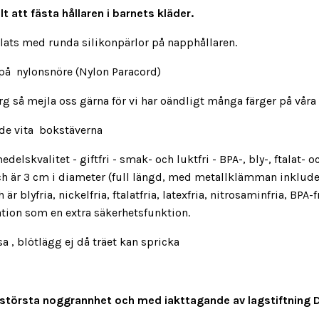
 att fästa hållaren i barnets kläder.
plats med runda silikonpärlor på napphållaren.
 på nylonsnöre (Nylon Paracord)
 så mejla oss gärna för vi har oändligt många färger på våra 
 de vita bokstäverna
edelskvalitet - giftfri - smak- och luktfri - BPA-, bly-, ftalat
och är 3 cm i diameter (full längd, med metallklämman inklude
är blyfria, nickelfria, ftalatfria, latexfria, nitrosaminfria, BPA-
lation som en extra säkerhetsfunktion.
 blötlägg ej då träet kan spricka
med största noggrannhet och med iakttagande av lagstiftning