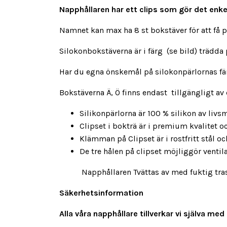
Napphållaren har ett clips som gör det enkelt
Namnet kan max ha 8 st bokstäver för att få 
Silokonbokstäverna är i färg (se bild) trädda
Har du egna önskemål på silokonpärlornas färg
Bokstäverna Ä, Ö finns endast tillgängligt av
Silikonpärlorna är 100 % silikon av livsm
Clipset i bokträ är i premium kvalitet 
Klämman på Clipset är i rostfritt stål och 
De tre hålen på clipset möjliggör venti
Napphållaren Tvättas av med fuktig trasa ,
Säkerhetsinformation
Alla våra napphållare tillverkar vi själva 