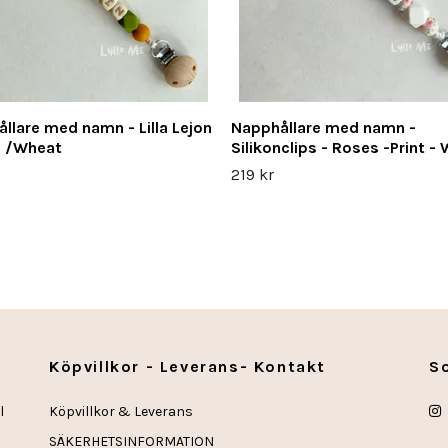
llare med namn - Lilla Lejon
Napphållare med namn -
n /Wheat
Silikonclips - Roses -Print -
219 kr
Köpvillkor - Leverans- Kontakt
S
l
Köpvillkor & Leverans
SÄKERHETSINFORMATION