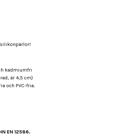
silikonpärlor!
- och kadmiumfri
rad, är 4,5 cm)
fria och PVC-fria.
 DIN EN 12586.