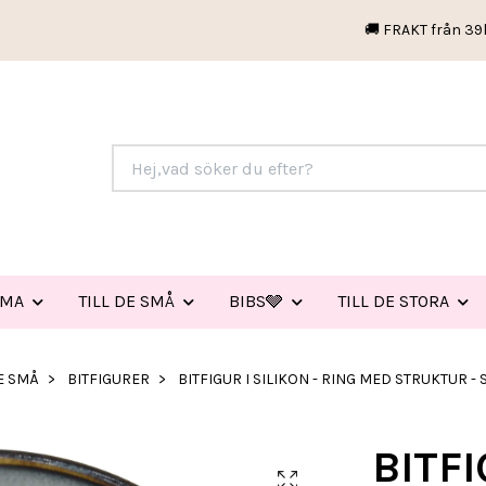
🚚 FRAKT från 39
EMA
TILL DE SMÅ
BIBS🩶
TILL DE STORA
DE SMÅ
BITFIGURER
BITFIGUR I SILIKON - RING MED STRUKTUR 
BITFI