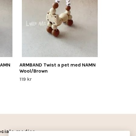
119 kr
NAMN
ARMBAND Twist a pet med NAMN
Wool/Brown
119 kr
ociala medier