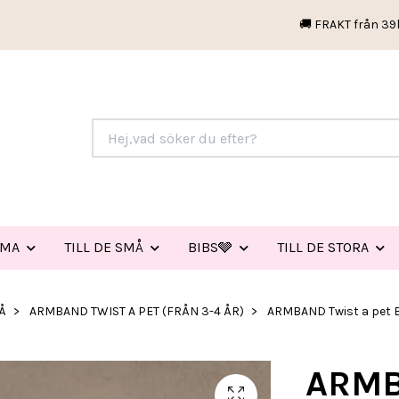
🚚 FRAKT från 39
EMA
TILL DE SMÅ
BIBS🩶
TILL DE STORA
Å
ARMBAND TWIST A PET (FRÅN 3-4 ÅR)
ARMBAND Twist a pet B
ARMB