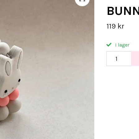
BUNNY
119 kr
I lager