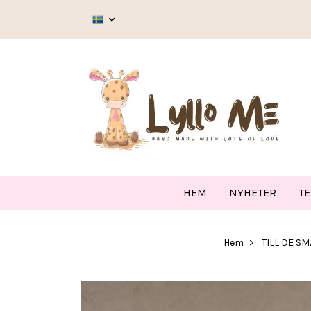
HEM
NYHETER
T
Hem
TILL DE SM