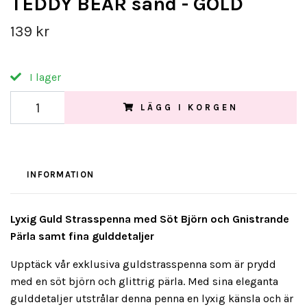
TEDDY BEAR sand - GOLD
139 kr
I lager
LÄGG I KORGEN
INFORMATION
Lyxig Guld Strasspenna med Söt Björn och Gnistrande
Pärla samt fina gulddetaljer
Upptäck vår exklusiva guldstrasspenna som är prydd
med en söt björn och glittrig pärla. Med sina eleganta
gulddetaljer utstrålar denna penna en lyxig känsla och är