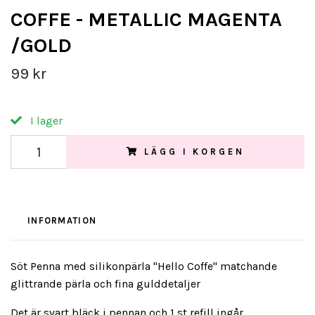
COFFE - METALLIC MAGENTA
/GOLD
99 kr
I lager
LÄGG I KORGEN
INFORMATION
Söt Penna med silikonpärla "Hello Coffe" matchande
glittrande pärla och fina gulddetaljer
Det är svart bläck i pennan och 1 st refill ingår