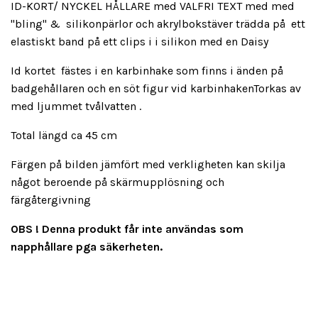
ID-KORT/ NYCKEL HÅLLARE med VALFRI TEXT med med
"bling" & silikonpärlor och akrylbokstäver trädda på ett
elastiskt band på ett clips i i silikon med en Daisy
Id kortet fästes i en karbinhake som finns i änden på
badgehållaren och en söt figur vid karbinhakenTorkas av
med ljummet tvålvatten .
Total längd ca 45 cm
Färgen på bilden jämfört med verkligheten kan skilja
något beroende på skärmupplösning och
färgåtergivning
OBS !
Denna produkt får inte användas som
napphållare pga säkerheten.