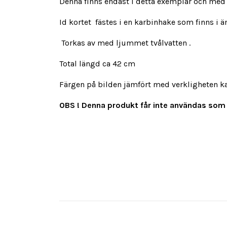
Denna finns endast i detta exemplar och med 
Id kortet fästes i en karbinhake som finns i 
Torkas av med ljummet tvålvatten .
Total längd ca 42 cm
Färgen på bilden jämfört med verkligheten k
OBS !
Denna produkt får inte användas som 