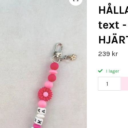
HÅLLA
text 
HJÄR
239 kr
I lager