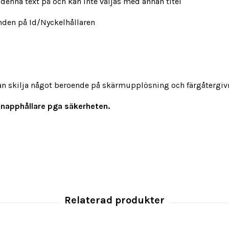
denna text på och kan inte väljas med annan titel
änden på Id/Nyckelhållaren
an skilja något beroende på skärmupplösning och färgåtergi
napphållare pga säkerheten.