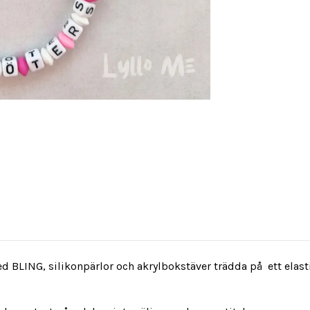
LING, silikonpärlor och akrylbokstäver trädda på ett elastisk