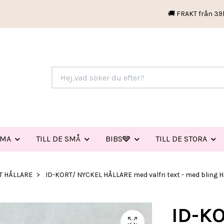
🚚 FRAKT från 39
EMA
TILL DE SMÅ
BIBS🩶
TILL DE STORA
RT HÅLLARE
ID-KORT/ NYCKEL HÅLLARE med valfri text - med bling 
ID-K