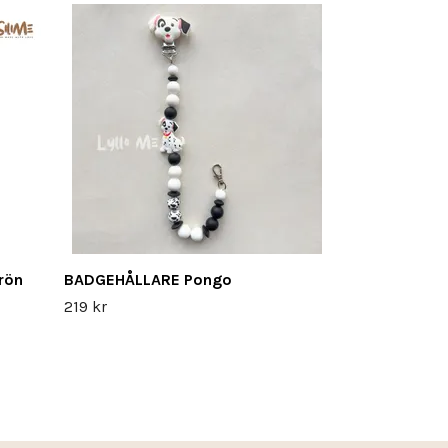
ID-KORT/ NY
text UNDERSK
SJUKSKÖTERS
239 kr
rön
BADGEHÅLLARE Pongo
219 kr