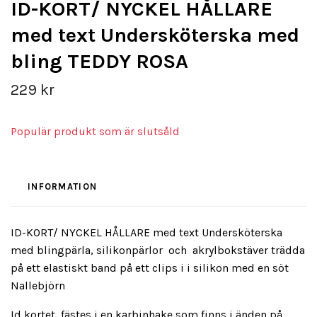
ID-KORT/ NYCKEL HÅLLARE
med text Undersköterska med
bling TEDDY ROSA
229 kr
Populär produkt som är slutsåld
INFORMATION
ID-KORT/ NYCKEL HÅLLARE med text Undersköterska
med blingpärla, silikonpärlor och akrylbokstäver trädda
på ett elastiskt band på ett clips i i silikon med en söt
Nallebjörn
Id kortet fästes i en karbinhake som finns i änden på